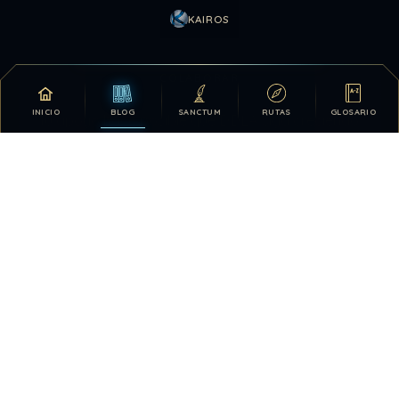
KAIROS
COLABORAR
INICIO
BLOG
SANCTUM
RUTAS
GLOSARIO
Tu apoyo hace posible que DDLA siga creciendo.
DONATIVOS
26.330.014
126
TOTAL HISTÓRICO
USUARIOS HOY
309
28.420.132
VISTAS HOY
TOTAL DE VISTAS