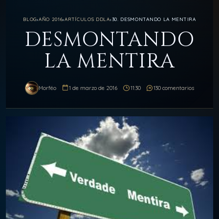
BLOG
›
AÑO 2016
›
ARTÍCULOS DDLA
›
30. DESMONTANDO LA MENTIRA
DESMONTANDO
LA MENTIRA
Morféo
1 de marzo de 2016
11:30
130 comentarios