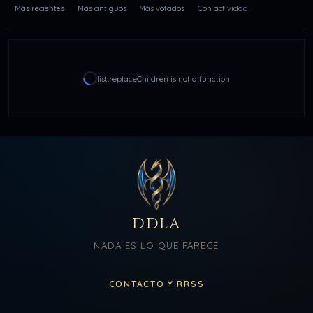
Más recientes
Más antiguos
Más votados
Con actividad
list.replaceChildren is not a function
DDLA
NADA ES LO QUE PARECE
CONTACTO Y RRSS