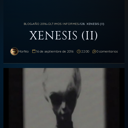
BLOG
›
AÑO 2016
›
ÚLTIMOS INFORMES
›
128. XENESIS (II)
XENESIS (II)
Morféo
16 de septiembre de 2016
22:00
0 comentarios