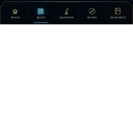
COLABORAR
INICIO
BLOG
SANCTUM
RUTAS
GLOSARIO
Tu apoyo hace posible que DDLA siga creciendo.
DONATIVOS
26.328.477
431
TOTAL HISTÓRICO
USUARIOS HOY
1156
28.415.199
VISTAS HOY
TOTAL DE VISTAS
7
QUIÉN ESTÁ EN LÍNEA