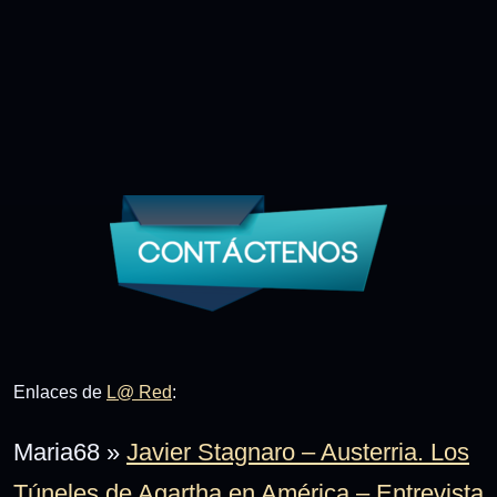
Enlaces de
L@ Red
:
Maria68 »
Javier Stagnaro – Austerria. Los
Túneles de Agartha en América – Entrevista