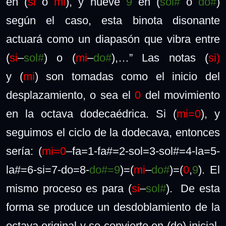
en (
si
o
mi
), y nueve
9
en (
sol#
o
do#
)
según el caso, esta binota disonante
actuará como un diapasón que vibra entre
(
si
–
sol#
) o (
mi
–
do#
),…” Las notas (
si)
y
(
mi
)
son tomadas como el inicio del
desplazamiento, o sea el
0
del movimiento
en la octava dodecaédrica. Si (
mi=0
), y
seguimos el ciclo de la dodecava, entonces
sería: (
mi=0
–
fa=1-fa#=2-sol=3-sol#=4-la=5-
la#=6-si=7-do=8-
do#=9
)=(
mi
–
do#
)=(
0
,
9
). El
mismo proceso es para (
si
–
sol#
).
De esta
forma se produce un desdoblamiento de la
octava original y se convierte en (do) inicial,