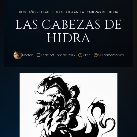
BLOG
›
AÑO 2013
›
ARTÍCULOS DDLA
›
66. LAS CABEZAS DE HIDRA
LAS CABEZAS DE
HIDRA
Morféo
17 de octubre de 2013
21:37
371 comentarios