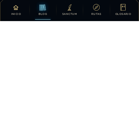
COLABORAR
INICIO
BLOG
SANCTUM
RUTAS
GLOSARIO
Tu apoyo hace posible que DDLA siga creciendo.
DONATIVOS
26.329.993
105
TOTAL HISTÓRICO
USUARIOS HOY
228
28.420.051
VISTAS HOY
TOTAL DE VISTAS
0
QUIÉN ESTÁ EN LÍNEA