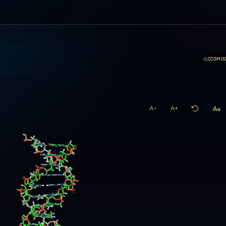
COSMO
A−
A+