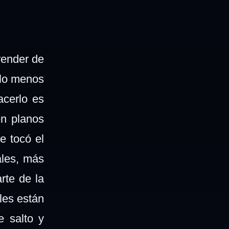
render de
 lo menos
acerlo es
en planos
e tocó el
ales, más
rte de la
les están
e salto y