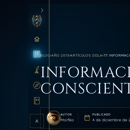
INICIO
BLOG
›
AÑO 2013
›
ARTÍCULOS DDLA
›
77. INFORMAC
BLOG
INFORMAC
SANCTUM
CONSCIEN
RUTAS
GLOSARIO
AUTOR
PUBLICADO
Morféo
4 de diciembre de 