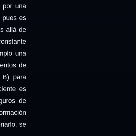
a por una
, pues es
s allá de
constante
emplo una
mentos de
 B), para
ciente es
eguros de
formación
narlo, se