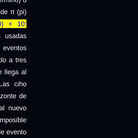
de π (pi)
-
10) × 10
s usadas
s eventos
do a tres
 llega al
 Las ciho
izonte de
 al nuevo
imposible
 de evento