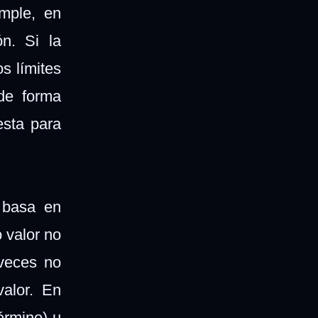
mple, en
ón. Si la
s límites
 de forma
esta para
.
 basa en
 valor no
 veces no
alor. En
érmino) u