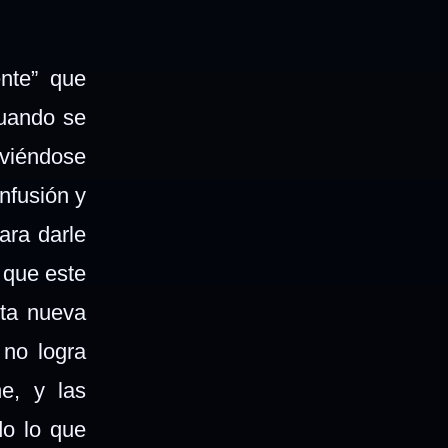
nte” que
cuando se
oviéndose
nfusión y
ara darle
a que este
sta nueva
 no logra
e, y las
do lo que