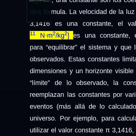
Índice
2013
otra fórmula. La velocidad de la lu
3,1416 es una constante, el v
11
2
2
N
·m
/kg
]
es una constante, 
para “equilibrar” el sistema y que
observados. Estas constantes limit
dimensiones y un horizonte visible
“límite” de lo observado, la con
reemplazan las constantes por vari
eventos (más allá de lo calculado
universo. Por ejemplo, para calcul
utilizar el valor constante π 3,1416,