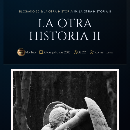
BLOG
›
AÑO 2013
›
LA OTRA HISTORIA
›
49. LA OTRA HISTORIA II
LA OTRA
HISTORIA II
Morféo
30 de julio de 2013
08:22
1 comentario