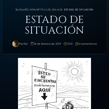
BLOG
›
AÑO 2019
›
ARTÍCULOS DDLA
›
12. ESTADO DE SITUACIÓN
ESTADO DE
SITUACIÓN
Morféo
18 de febrero de 2019
13:10
0 comentarios