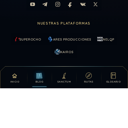
NUESTRAS PLATAFORMAS
SUPEROCHO
ARES PRODUCCIONES
NELQP
KAIROS
COLABORAR
INICIO
BLOG
SANCTUM
RUTAS
GLOSARIO
Tu apoyo hace posible que DDLA siga creciendo.
DONATIVOS