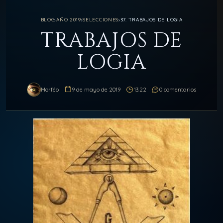
BLOG
›
AÑO 2019
›
SELECCIONES
›
37. TRABAJOS DE LOGIA
TRABAJOS DE
LOGIA
Morféo
9 de mayo de 2019
13:22
0 comentarios