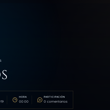
S
S
HORA
PARTICIPACIÓN
019
00:00
0 comentarios