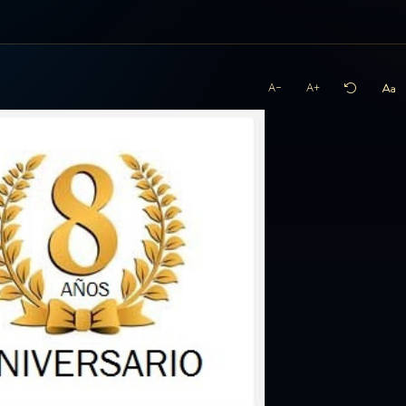
A−
A+