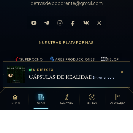
detrasdeloaparente@gmail.com
NUESTRAS PLATAFORMAS
SUPEROCHO
ARES PRODUCCIONES
NELQP
×
EN DIRECTO
KAIROS
Cápsulas de Realidad
Entrar al aula
COLABORAR
INICIO
BLOG
SANCTUM
RUTAS
GLOSARIO
Tu apoyo hace posible que DDLA siga creciendo.
DONATIVOS