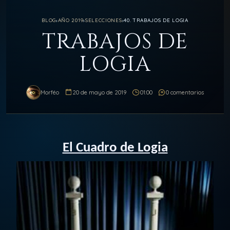
BLOG
›
AÑO 2019
›
SELECCIONES
›
40. TRABAJOS DE LOGIA
TRABAJOS DE
LOGIA
Morféo
20 de mayo de 2019
01:00
0 comentarios
El Cuadro de Logia