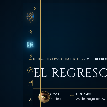
INICIO
BLOG
BLOG
›
AÑO 2019
›
ARTÍCULOS DDLA
›
42. EL REGRE
SANCTUM
EL REGRES
RUTAS
GLOSARIO
AUTOR
PUBLICADO
Morféo
25 de mayo de 201