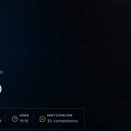
SO
O
HORA
PARTICIPACIÓN
9
19:10
30 comentarios