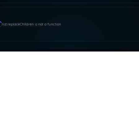
list.replaceChildren is not a function
ACTO Y RRSS
NUESTRAS PLATAFOR
asdeloaparente@gmail.com
SUPEROCHO
ARES PRODUCCIONE
KAIROS