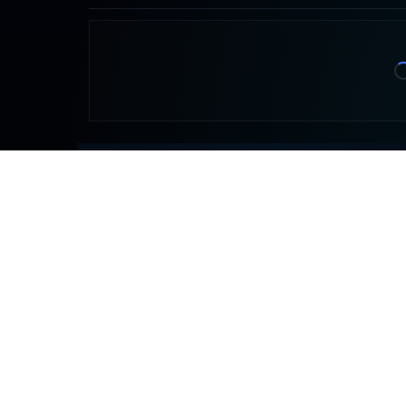
CONT
DDLA
detr
NADA ES LO QUE PARECE