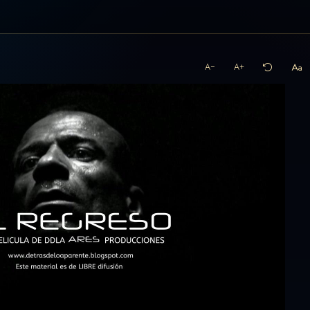
A−
A+