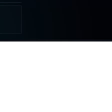
MAS
COLABORAR
Tu apoyo hace posible que DDLA
siga creciendo.
S
NELQP
DONATIVOS