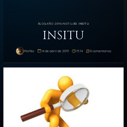
BLOG
›
AÑO 2019
›
INSITU
›
30. INSITU
INSITU
Morféo
14 de abril de 2019
15:14
0 comentarios