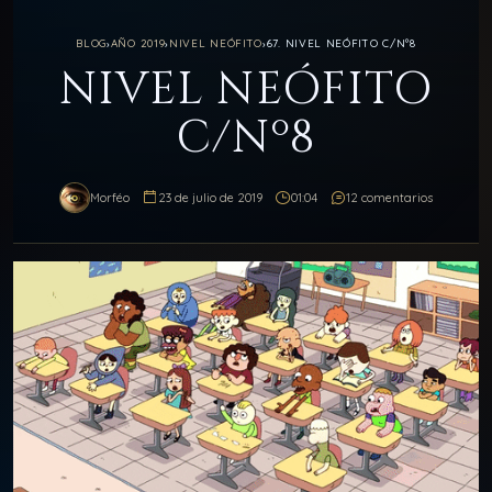
BLOG
›
AÑO 2019
›
NIVEL NEÓFITO
›
67. NIVEL NEÓFITO C/Nº8
NIVEL NEÓFITO
C/Nº8
Morféo
23 de julio de 2019
01:04
12 comentarios