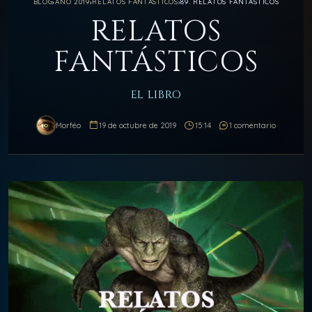
BLOG
›
AÑO 2019
›
RELATOS FANTÁSTICOS
›
89. RELATOS FANTÁSTICOS
RELATOS
FANTÁSTICOS
EL LIBRO
Morféo
19 de octubre de 2019
15:14
1 comentario