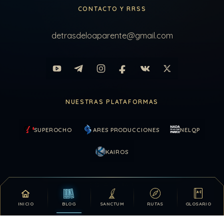
CONTACTO Y RRSS
detrasdeloaparente@gmail.com
NUESTRAS PLATAFORMAS
SUPEROCHO
ARES PRODUCCIONES
NELQP
KAIROS
COLABORAR
INICIO
BLOG
SANCTUM
RUTAS
GLOSARIO
Tu apoyo hace posible que DDLA siga creciendo.