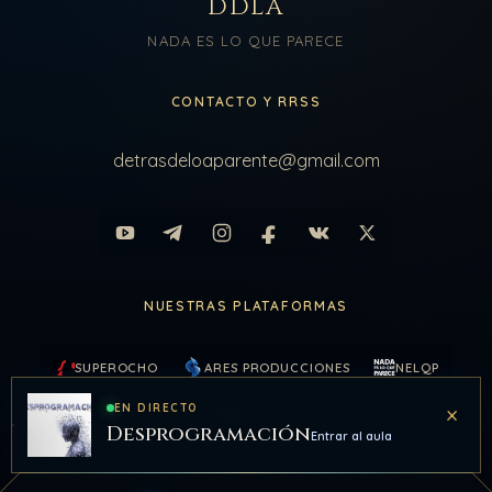
DDLA
NADA ES LO QUE PARECE
CONTACTO Y RRSS
detrasdeloaparente@gmail.com
NUESTRAS PLATAFORMAS
SUPEROCHO
ARES PRODUCCIONES
NELQP
×
EN DIRECTO
KAIROS
Desprogramación
Entrar al aula
COLABORAR