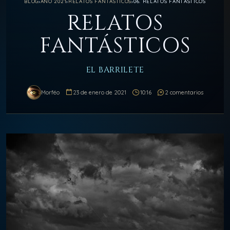
BLOG
›
AÑO 2021
›
RELATOS FANTÁSTICOS
›
06. RELATOS FANTÁSTICOS
RELATOS
FANTÁSTICOS
EL BARRILETE
Morféo
23 de enero de 2021
10:16
2 comentarios