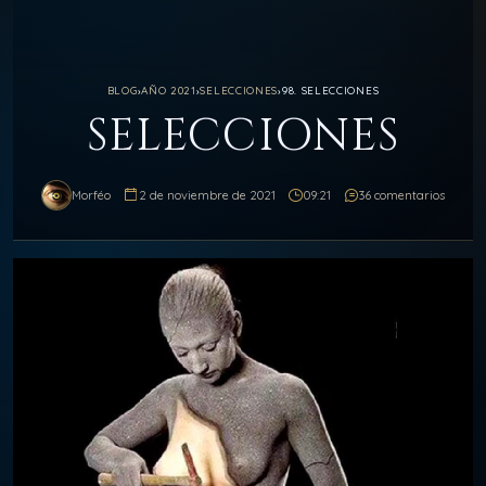
BLOG
›
AÑO 2021
›
SELECCIONES
›
98. SELECCIONES
SELECCIONES
Morféo
2 de noviembre de 2021
09:21
36 comentarios