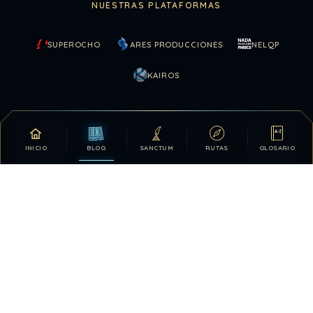
NUESTRAS PLATAFORMAS
SUPEROCHO
ARES PRODUCCIONES
NELQP
KAIROS
COLABORAR
INICIO
BLOG
SANCTUM
RUTAS
GLOSARIO
Tu apoyo hace posible que DDLA siga creciendo.
DONATIVOS
26.330.015
127