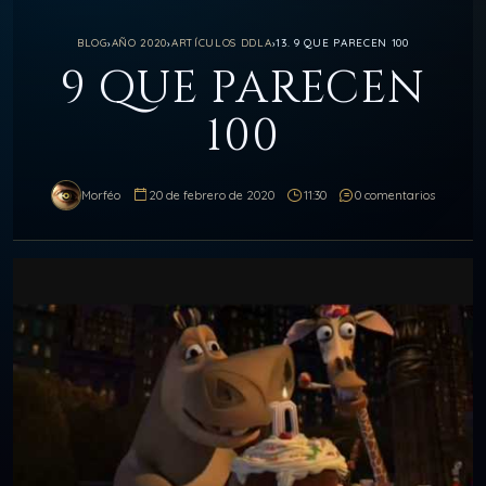
BLOG
›
AÑO 2020
›
ARTÍCULOS DDLA
›
13. 9 QUE PARECEN 100
9 QUE PARECEN
100
Morféo
20 de febrero de 2020
11:30
0 comentarios