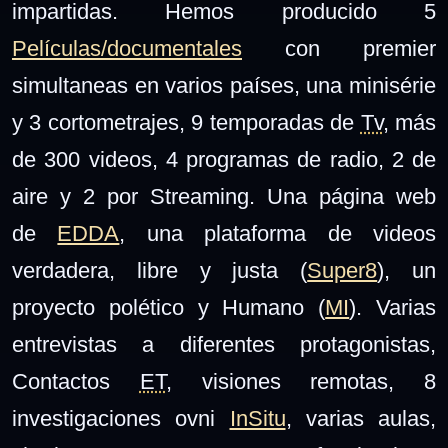
impartidas. Hemos producido 5
Películas/documentales
con premier
simultaneas en varios países, una minisérie
y 3 cortometrajes, 9 temporadas de
Tv
, más
de 300
videos, 4 programas de radio, 2 de
aire y 2 por Streaming. Una página web
de
EDDA
, una plataforma de videos
verdadera, libre y justa (
Super8
), un
proyecto polético y Humano (
MI
). Varias
entrevistas a diferentes protagonistas,
Contactos
ET
, visiones remotas, 8
investigaciones ovni
InSitu
, varias aulas,