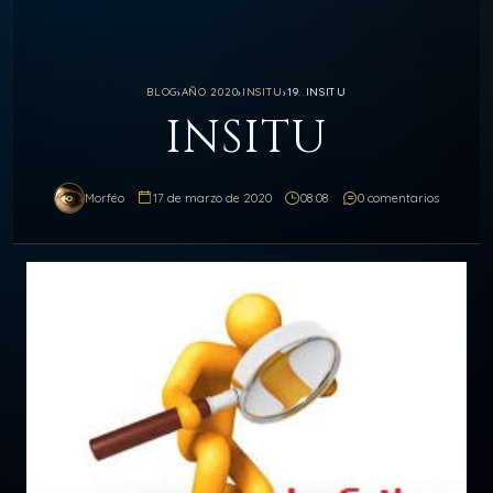
BLOG
›
AÑO 2020
›
INSITU
›
19. INSITU
INSITU
Morféo
17 de marzo de 2020
08:08
0 comentarios