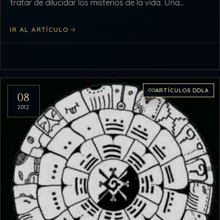
tratar de dilucidar los misterios de la vida. Una…
IR AL ARTÍCULO
ARTÍCULOS DDLA
08
2012