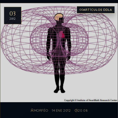
ARTÍCULOS DDLA
03
2012
MORFÉO
14 ENE 2012
20:08