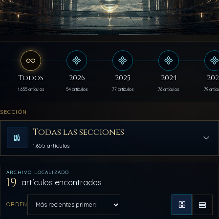
Todos
2026
2025
2024
202
1.655 artículos
54 artículos
77 artículos
76 artículos
79 artíc
SECCIÓN
Todas las secciones
1.655 artículos
ARCHIVO LOCALIZADO
19
artículos encontrados
ORDEN
Aplicar orden