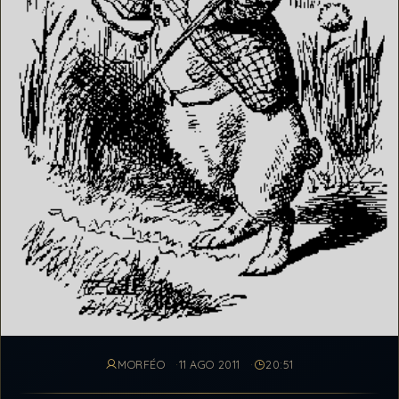
MORFÉO
11 AGO 2011
20:51