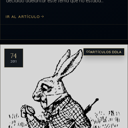
decidido adelantar este tema que no estaba
programado para ahora.…
IR AL ARTÍCULO
ARTÍCULOS DDLA
74
2011