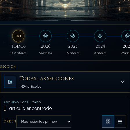
Todos
2026
2025
2024
202
1.654 artículos
53 artículos
77 artículos
76 artículos
79 artíc
SECCIÓN
Todas las secciones
1.654 artículos
ARCHIVO LOCALIZADO
1
artículo encontrado
ORDEN
Aplicar orden