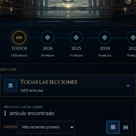
Có
Todos
2026
2025
2024
202
1.655 artículos
54 artículos
77 artículos
76 artículos
79 artíc
SECCIÓN
Todas las secciones
1.655 artículos
ARCHIVO LOCALIZADO
1
artículo encontrado
ORDEN
Aplicar orden