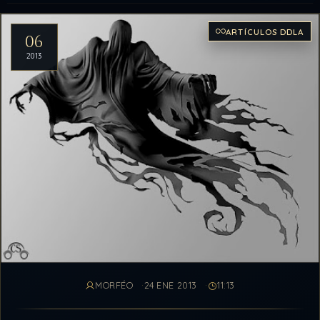
Artículos del archivo
ARTÍCULOS DDLA
06
2013
MORFÉO
24 ENE 2013
11:13