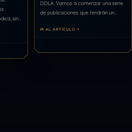
DDLA. Vamos a comenzar una serie
os
de publicaciones que tendrán un
dica, sino
formato más lineal al que están
se toman
IR AL ARTÍCULO
acostumbrados, a fin de que la
ciona la
comprensión del…