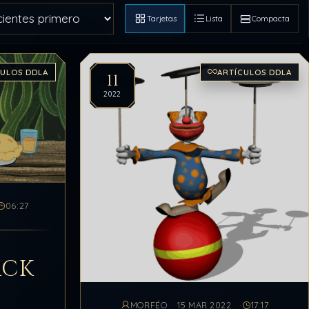
Tarjetas
Lista
Compacta
CULOS DDLA
ARTÍCULOS DDLA
11
2022
06:27
ACK
MORFÉO
15 MAR 2022
17:17