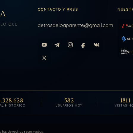
CONTACTO Y RRSS
NUEST
LA
 LO QUE
detrasdeloaparente@gmail.com
SU
AR
NE
.328.628
582
1811
AL HISTÓRICO
USUARIOS HOY
VISTAS H
itas actualizadas.
 los derechos reservados.