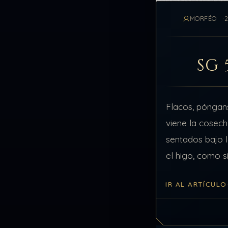
MORFÉO
SG 
Flacos, póngans
viene la cosech
sentados bajo 
el higo, como s
siesta, cuando 
IR AL ARTÍCULO
sonando hace 1
escucharon.…