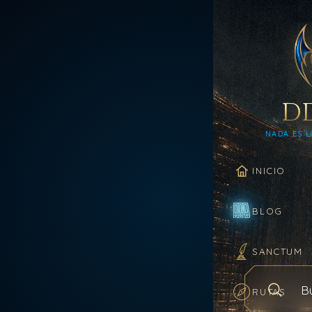
D
NADA ES L
INICIO
BLOG
SANCTUM
RUTAS
Buscar en el