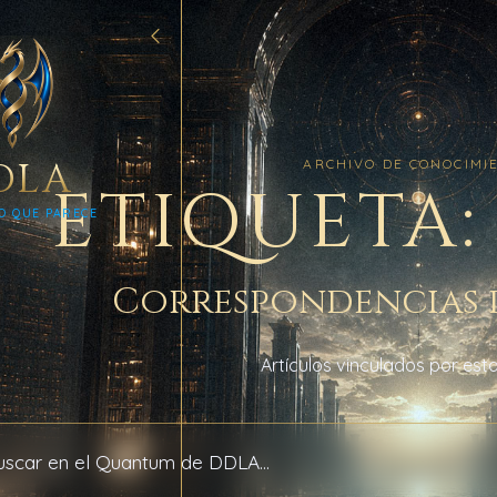
DLA
ARCHIVO DE CONOCIMI
ETIQUETA:
O QUE PARECE
Correspondencias 
Artículos vinculados por esta
 archivo