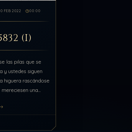
20 FEB 2022
00:00
5832 (I)
e las pilas que se
a y ustedes siguen
la higuera rascándose
i mereciesen una
el despertador está
1 años y nunca lo