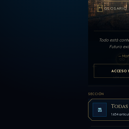
GLOSARIO
Todo está cont
Futuro exi
— Mor
Todo
ACCESO 
1.654 artícul
SECCIÓN
Todas 
1.654 artícu