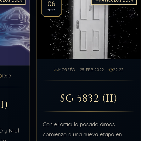
CULOS DDLA
ARTÍCULOS DDLA
06
2022
MORFÉO
25 FEB 2022
22:22
19:19
SG 5832 (II)
I)
Con el artículo pasado dimos
O y N al
comienzo a una nueva etapa en
 se