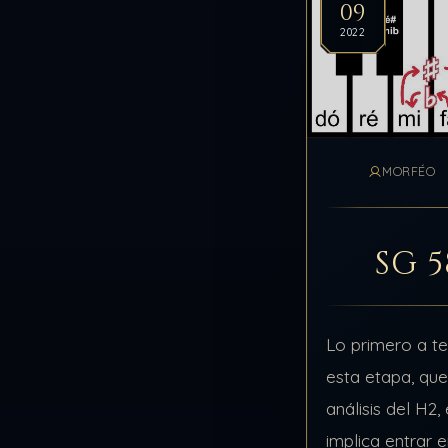
09
2022
MORFÉO
SG 5
Lo primero a t
esta etapa, qu
análisis del H2
implica entrar 