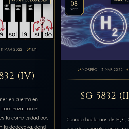
ARTÍCULOS DDLA
ARTÍ
08
2022
11 MAR 2022
11:11
MORFÉO
3 MAR 2022
832 (IV)
SG 5832 (II
ener en cuenta en
e comienza con el
, es la complejidad que
Cuando hablamos de H, C, 
en la dodecava, donde
describir energías, estos no