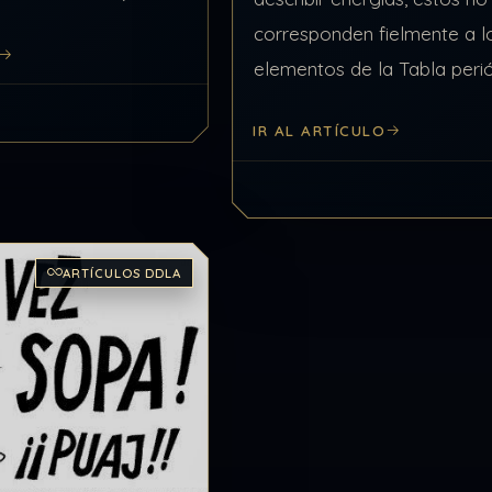
nos y semitonos deben
corresponden fielmente a l
ino también…
elementos de la Tabla perió
que son representativos y 
IR AL ARTÍCULO
para comprender como fun
alquimia…
ARTÍCULOS DDLA