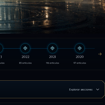
3
2022
2021
2020
culos
85 artículos
116 artículos
97 artículos
103 
Explorar secciones