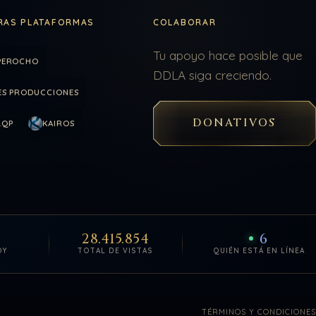
RAS PLATAFORMAS
COLABORAR
Tu apoyo hace posible que
PEROCHO
DDLA siga creciendo.
ES PRODUCCIONES
DONATIVOS
LQP
KAIROS
28.415.854
6
OY
TOTAL DE VISTAS
QUIÉN ESTÁ EN LÍNEA
TÉRMINOS Y CONDICIONES