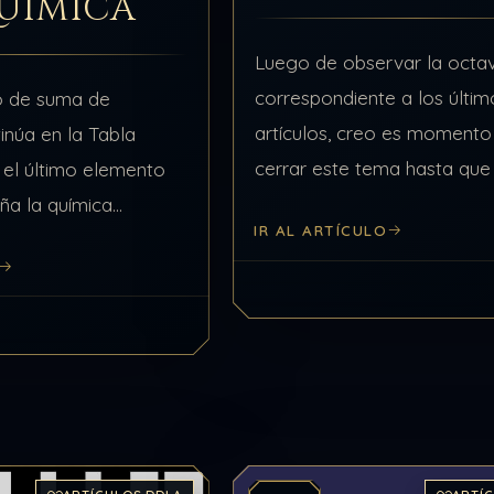
UÍMICA
Luego de observar la octa
correspondiente a los últim
o de suma de
artículos, creo es momento
inúa en la Tabla
cerrar este tema hasta que
 el último elemento
puedan apreciar en su tota
ña la química
IR AL ARTÍCULO
el conocimiento que se ha
en la alquimia no
entregado en poco tiempo.
ísico, sino el
Continuar…
rgías,…