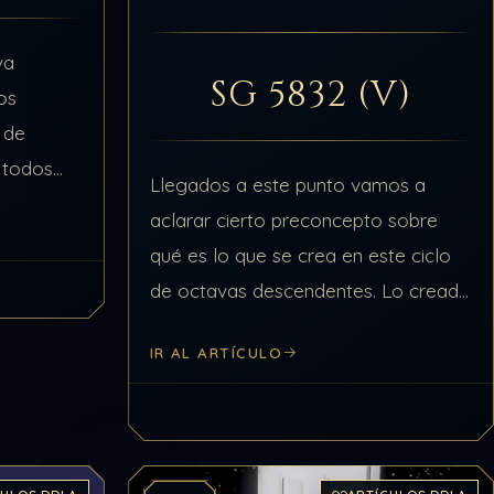
va
SG 5832 (V)
os
 de
 todos
Llegados a este punto vamos a
lidad todo
aclarar cierto preconcepto sobre
qué es lo que se crea en este ciclo
de octavas descendentes. Lo creado
es la suma de lo físico y lo espiritual.
IR AL ARTÍCULO
Se puede considerar…