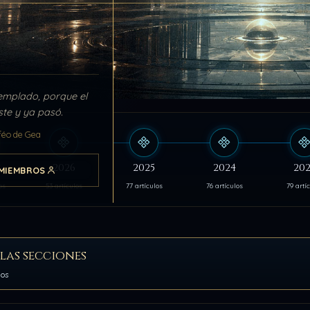
emplado, porque el
ste y ya pasó.
féo de Gea
s
2026
2025
2024
202
MIEMBROS
os
53 artículos
77 artículos
76 artículos
79 artí
las secciones
los