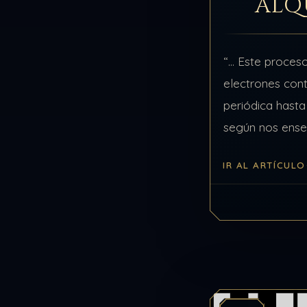
ALQ
“… Este proces
electrones cont
periódica hasta
según nos ense
conocida. Pero 
IR AL ARTÍCULO
sólo se toca lo f
conjunto de ene