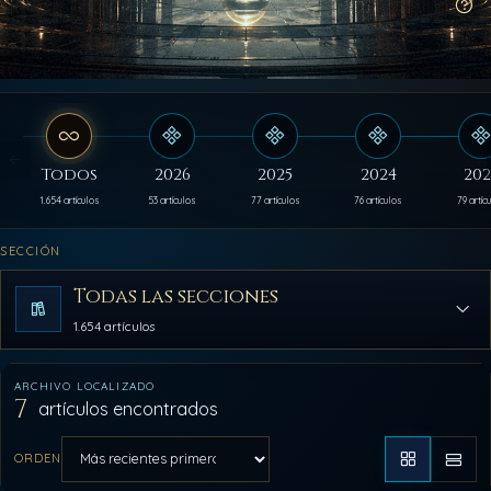
Có
Todos
2026
2025
2024
202
1.654 artículos
53 artículos
77 artículos
76 artículos
79 artíc
SECCIÓN
Todas las secciones
1.654 artículos
ARCHIVO LOCALIZADO
7
artículos encontrados
ORDEN
Aplicar orden